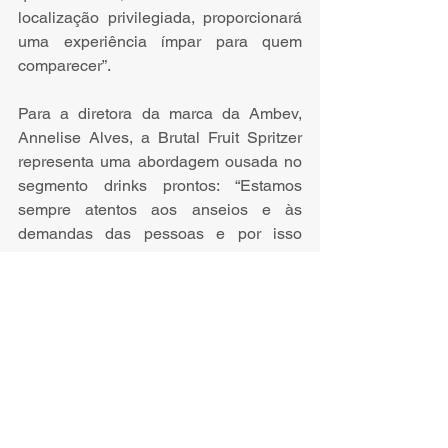
localização privilegiada, proporcionará 
uma experiência ímpar para quem 
comparecer”.
Para a diretora da marca da Ambev, 
Annelise Alves, a Brutal Fruit Spritzer 
representa uma abordagem ousada no 
segmento drinks prontos: “Estamos 
sempre atentos aos anseios e às 
demandas das pessoas e por isso 
resolvemos lançar Brutal Fruit Spritzer 
no Brasil, um drink feito na medida 
certa para quem busca sofisticação e 
elegância na rotina e que valoriza o 
poder da conexão”.
Eventos