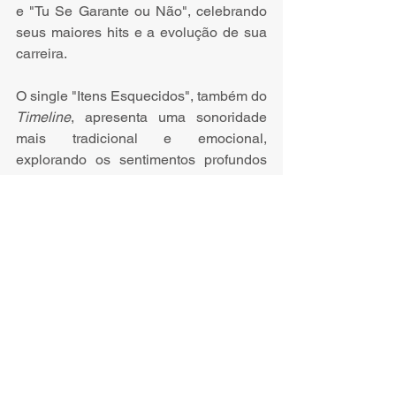
e "Tu Se Garante ou Não", celebrando 
seus maiores hits e a evolução de sua 
carreira. 
O single "Itens Esquecidos", também do 
Timeline
, apresenta uma sonoridade 
mais tradicional e emocional, 
explorando os sentimentos profundos 
de amores passados, mantendo sua 
característica de sinceridade nas letras 
e conquistando ainda mais fãs pelo 
Brasil. 
Notas
Ver tudo
Posts recentes