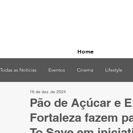
Home
Todas as Notícias
Eventos
Cinema
Lifestyle
16 de dez. de 2024
Opinião
Pão de Açúcar e E
Fortaleza fazem p
To Save em iniciat