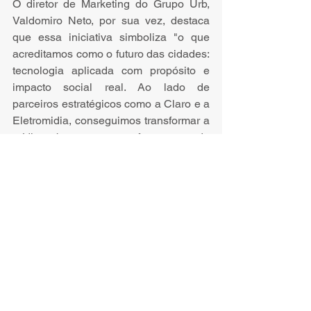
O diretor de Marketing do Grupo Urb, 
Valdomiro Neto, por sua vez, destaca 
que essa iniciativa simboliza "o que 
acreditamos como o futuro das cidades: 
tecnologia aplicada com propósito e 
impacto social real. Ao lado de 
parceiros estratégicos como a Claro e a 
Eletromidia, conseguimos transformar a 
mídia urbana em uma ferramenta de 
acolhimento, informação e cuidado com 
as pessoas”
Marketing & Negócios
Ver tudo
Posts recentes