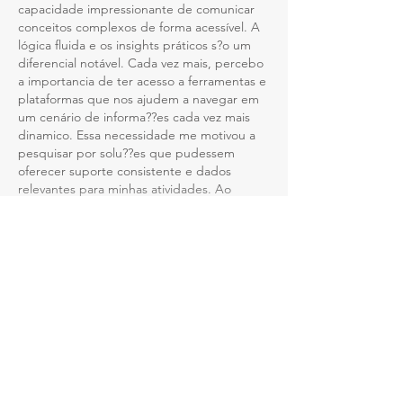
capacidade impressionante de comunicar 
conceitos complexos de forma acessível. A 
lógica fluida e os insights práticos s?o um 
diferencial notável. Cada vez mais, percebo 
a importancia de ter acesso a ferramentas e 
plataformas que nos ajudem a navegar em 
um cenário de informa??es cada vez mais 
dinamico. Essa necessidade me motivou a 
pesquisar por solu??es que pudessem 
oferecer suporte consistente e dados 
relevantes para minhas atividades. Ao 
longo dessa busca, descobri…
Mostrar mais
Curtir
Responder
chenyi smart
25 de set. de 2025
Que artigo inspirador! A qualidade da 
escrita e a forma como as ideias s?o 
conectadas s?o admiráveis, proporcionando 