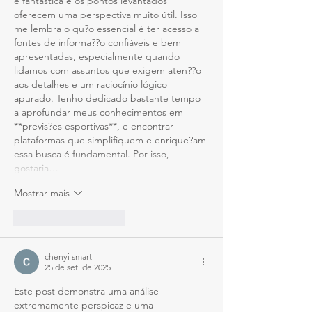
é fantástica e os pontos levantados 
oferecem uma perspectiva muito útil. Isso 
me lembra o qu?o essencial é ter acesso a 
fontes de informa??o confiáveis e bem 
apresentadas, especialmente quando 
lidamos com assuntos que exigem aten??o 
aos detalhes e um raciocínio lógico 
apurado. Tenho dedicado bastante tempo 
a aprofundar meus conhecimentos em 
**previs?es esportivas**, e encontrar 
plataformas que simplifiquem e enrique?am 
essa busca é fundamental. Por isso, 
gostaria…
Mostrar mais
Curtir
Responder
chenyi smart
25 de set. de 2025
Este post demonstra uma análise 
extremamente perspicaz e uma 