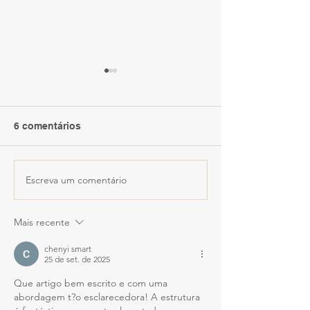
6 comentários
Escreva um comentário
Fortal realiza
Edisca inaugur
experiência imersiva na
sexta (17) loja 
Cabine Secreta no
Brechó Segund
Mais recente
RioMar Fortaleza
Shopping RioM
Kennedy com p
chenyi smart
partir de R$ 15,
25 de set. de 2025
Que artigo bem escrito e com uma 
abordagem t?o esclarecedora! A estrutura 