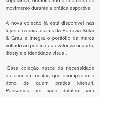
segurança, durabilidade e liberdade de 
movimento durante a prática esportiva. 
A nova coleção já está disponível nas 
lojas e canais oficiais da Ferrovia Solar 
& Grau e integra o portfólio da marca 
voltado ao público que valoriza esporte, 
lifestyle e identidade visual. 
“Essa coleção nasce da necessidade 
de criar um óculos que acompanhe o 
ritmo de quem pratica kitesurf. 
Pensamos em cada detalhe para 
entregar ergonomia, leveza, 
flexibilidade e resistência, além de 
reforçar o movimento da Ferrovia de 
abraçar novos públicos e estilos de 
vida”, ressalta Almir Moreira, 
coordenador de marketing da Ferrovia.