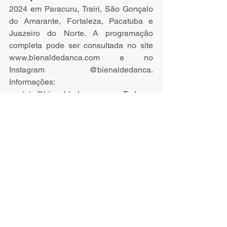
2024 em Paracuru, Trairi, São Gonçalo 
do Amarante, Fortaleza, Pacatuba e 
Juazeiro do Norte. A programação 
completa pode ser consultada no site 
www.bienaldedanca.com
 e no 
Instagram @bienaldedanca. 
Informações: 
contato@bienaldedanca.com
. Toda a 
programação tem acesso gratuito. 
Eventos
Ver tudo
Posts recentes