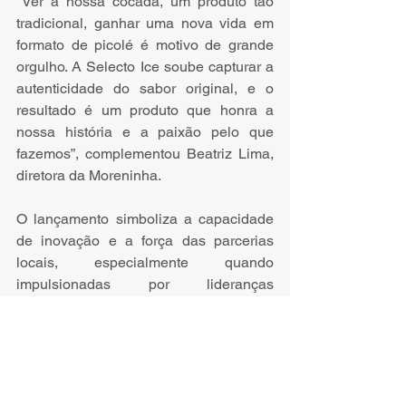
"Ver a nossa cocada, um produto tão 
tradicional, ganhar uma nova vida em 
formato de picolé é motivo de grande 
orgulho. A Selecto Ice soube capturar a 
autenticidade do sabor original, e o 
resultado é um produto que honra a 
nossa história e a paixão pelo que 
fazemos”, complementou Beatriz Lima, 
diretora da Moreninha.
O lançamento simboliza a capacidade 
de inovação e a força das parcerias 
locais, especialmente quando 
impulsionadas por lideranças 
femininas. A expectativa é que o novo 
sabor conquiste o paladar dos 
cearenses e ganhe destaque para além 
das fronteiras do estado, levando um 
pedaço da tradição e do sabor genuíno 