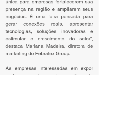
única para empresas fortalecerem sua 
presença na região e ampliarem seus 
negócios. É uma feira pensada para 
gerar conexões reais, apresentar 
tecnologias, soluções inovadoras e 
estimular o crescimento do setor”, 
destaca Mariana Madeira, diretora de 
marketing do Febratex Group.
As empresas interessadas em expor 
podem escolher entre opções de 
estandes básicos ou espaços 
customizados. Mais informações podem 
ser adquiridas nas redes sociais e site 
da Febratex Group.
Eventos