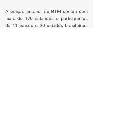
A edição anterior do BTM contou com 
mais de 170 estandes e participantes 
de 11 países e 20 estados brasileiros, 
consolidando o evento como uma 
plataforma relevante para negociações 
e acordos comerciais. Em 2025, a 
expectativa é superar esses números, 
tanto em volume de participantes 
quanto na geração de oportunidades 
para os expositores.
O Brazil Travel Market é realizado 
anualmente e integra o calendário dos 
principais eventos de turismo B2B da 
América Latina. A edição de 2025 conta 
com o apoio de parceiros institucionais 
e do trade turístico, reforçando o 
compromisso com a promoção do 