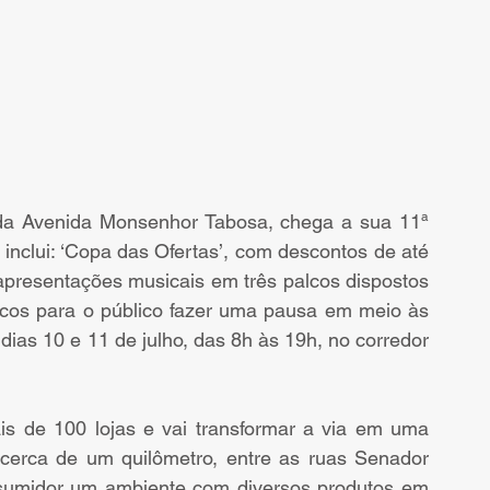
a Avenida Monsenhor Tabosa, chega a sua 11ª 
nclui: ‘Copa das Ofertas’, com descontos de até 
apresentações musicais em três palcos dispostos 
cos para o público fazer uma pausa em meio às 
ias 10 e 11 de julho, das 8h às 19h, no corredor 
s de 100 lojas e vai transformar a via em uma 
 cerca de um quilômetro, entre as ruas Senador 
nsumidor um ambiente com diversos produtos em 