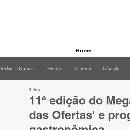
Home
Todas as Notícias
Eventos
Cinema
Lifestyle
3 de jul.
Opinião
11ª edição do Meg
das Ofertas' e pro
gastronômica